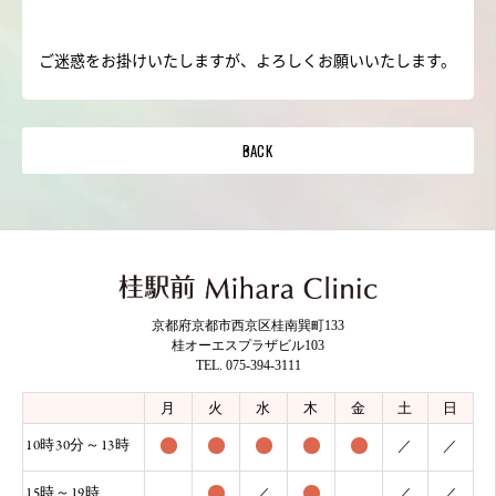
ご迷惑をお掛けいたしますが、よろしくお願いいたします。
BACK
京都府京都市西京区桂南巽町133
桂オーエスプラザビル103
TEL. 075-394-3111
月
火
水
木
金
土
日
10時30分～13時
／
／
15時～19時
／
／
／