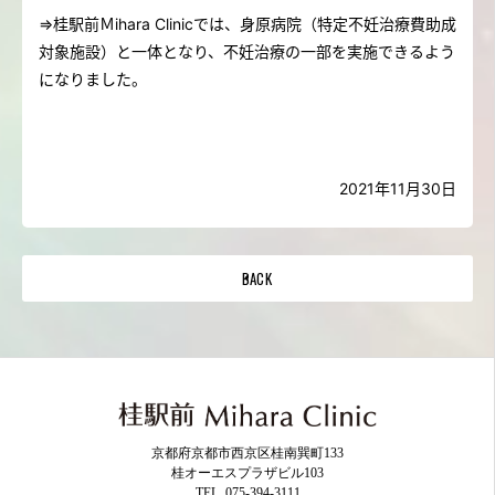
⇒桂駅前Ｍ
ihara Clinic
では、身原病院（特定不妊治療費助成
対象施設）と一体となり、不妊治療の一部を実施できるよう
になりました。
2021
年
11
月
30
日
BACK
京都府京都市西京区桂南巽町133
桂オーエスプラザビル103
TEL. 075-394-3111